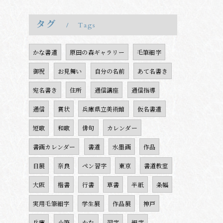
タグ
Tags
かな書道
原田の森ギャラリー
毛筆細字
御祝
お見舞い
自分の名前
あて名書き
宛名書き
住所
通信講座
通信指導
通信
賞状
兵庫県立美術館
仮名書道
短歌
和歌
俳句
カレンダー
書画カレンダー
書道
水墨画
作品
日展
奈良
ペン習字
東京
書道教室
大阪
楷書
行書
草書
半紙
条幅
実用毛筆細字
学生展
作品展
神戸
兵庫
小筆
かな
習字
細字