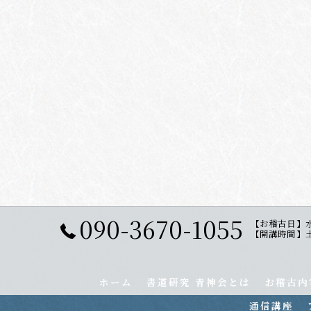
090-3670-1055
【お稽古日】
【開講時間】土曜日
ホーム
書道研究 青神会とは
お稽古内
通信講座