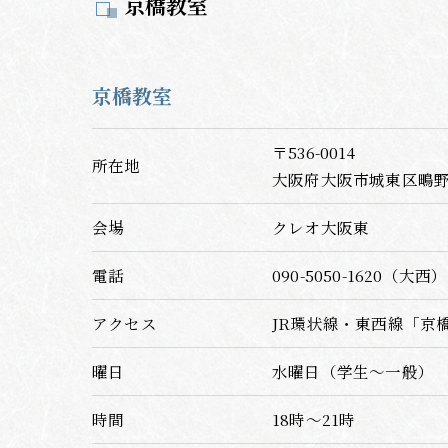
京橋教室
京橋教室
〒536-0014
所在地
大阪府大阪市城東区鴫野西2
会場
クレオ大阪東
電話
090-5050-1620（大西）
アクセス
JR環状線・東西線「京
曜日
水曜日（学生～一般）
時間
18時～21時