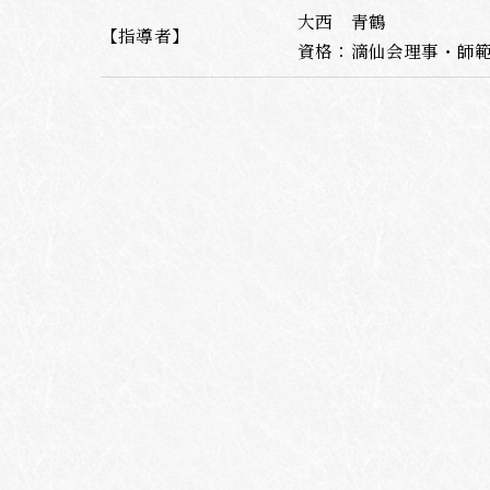
大西 青鶴
【指導者】
資格：滴仙会理事・師