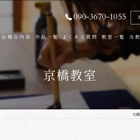
090-3670-1055
お稽古内容
作品一覧
よくある質問
教室一覧
当
通信講座
大
京橋教室
子
実
作
大阪
通