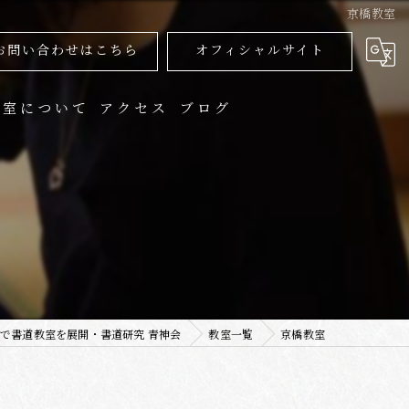
京橋教室
お問い合わせはこちら
オフィシャルサイト
教室について
アクセス
ブログ
人
供
用書
品展
で書道教室を展開・書道研究 青神会
教室一覧
京橋教室
信講座