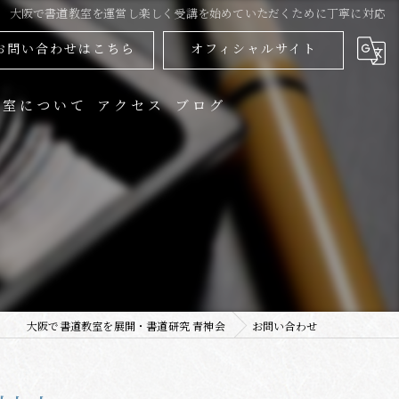
大阪で書道教室を運営し楽しく受講を始めていただくために丁寧に対応
お問い合わせはこちら
オフィシャルサイト
教室について
アクセス
ブログ
人
供
用書
品展
大阪で書道教室を展開・書道研究 青神会
お問い合わせ
信講座