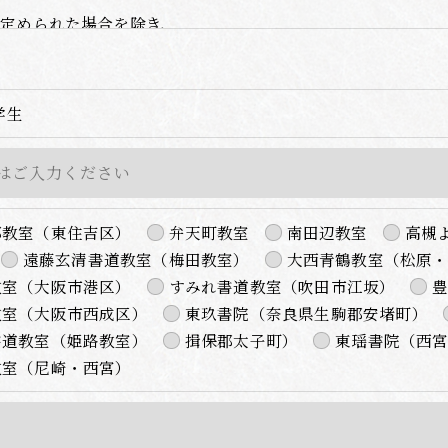
定められた場合を除き、
いたしません。
学生
て、個人情報を外部に委託する場合があります。
の措置をとり、適切な監督を行います。
部教室（東住吉区）
弁天町教室
南田辺教室
高槻
、適切に安全管理対策を実施します。
遠藤玄清書道教室（梅田教室）
大西青鶴教室（松原
教室（大阪市港区）
すみれ書道教室（吹田市江坂）
＞
教室（大阪市西成区）
東玖書院（奈良県生駒郡安堵町）
た当社のサービスをご提供できない場合がございますので予め
書道教室（姫路教室）
揖保郡太子町）
東瑶書院（西
教室（尼崎・西宮）
続について＞
除・利用停止の手続を定めさせて頂いております。
きます。