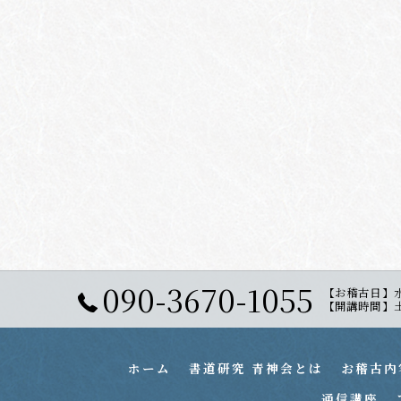
090-3670-1055
【お稽古日】
【開講時間】土曜日
ホーム
書道研究 青神会とは
お稽古内
通信講座