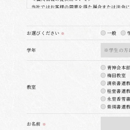
当社ではお客様の同意を得た場合または法令に
取得した個人情報を第三者に提供することは
＜個人情報の委託について＞
お選びください
一般
※
当社では、利用目的の達成に必要な範囲におい
これらの委託先に対しては個人情報保護契約等
学年
＜個人情報の安全管理＞
青神会本
当社では、個人情報の漏洩等がなされないよう
梅田教室
清泉書道
＜個人情報を与えなかった場合に生じる結果
教室
桂堂書道
必要な情報を頂けない場合は、それに対応し
永里香雪
紫瑛書道
＜個人情報の開示･訂正・削除･利用停止の手
当社では、お客様の個人情報の開示･訂正･削
お名前
ご本人である事を確認のうえ、対応させて頂
※