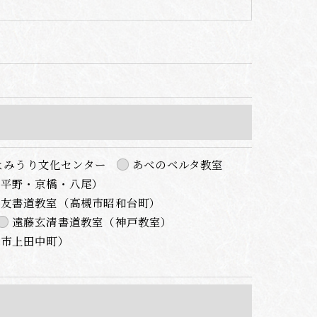
よみうり文化センター
あべのベルタ教室
・平野・京橋・八尾）
豊友書道教室（高槻市昭和台町）
遠藤玄清書道教室（神戸教室）
ご了承ください。
宮市上田中町）