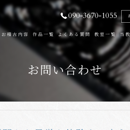
090-3670-1055
お稽古内容
作品一覧
よくある質問
教室一覧
当
通信講座
大
お問い合わせ
子
実
作
通