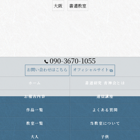
大阪
書道教室
090-3670-1055
お問い合わせはこちら
オフィシャルサイト
ホーム
書道研究 青神会とは
お稽古内容
通信講座
作品一覧
よくある質問
教室一覧
当教室について
大人
子供