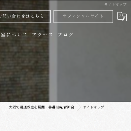
サイトマップ
お問い合わせはこちら
オフィシャルサイト
教室について
アクセス
ブログ
人
供
用書
品展
大阪で書道教室を展開・書道研究 青神会
サイトマップ
信講座