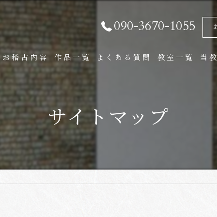
090-3670-1055
お稽古内容
作品一覧
よくある質問
教室一覧
当
通信講座
大
サイトマップ
子
実
作
通