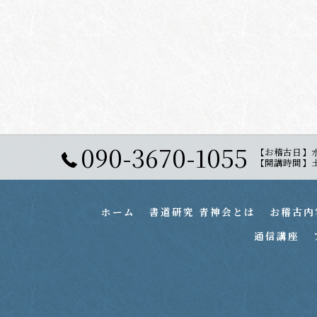
090-3670-1055
【お稽古日】
【開講時間】土曜日
ホーム
書道研究 青神会とは
お稽古内
通信講座