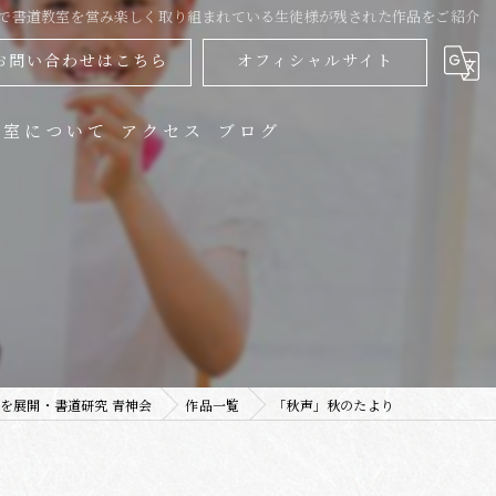
大阪で書道教室を営み楽しく取り組まれている生徒様が残された作品をご紹介
お問い合わせはこちら
オフィシャルサイト
教室について
アクセス
ブログ
人
供
用書
品展
を展開・書道研究 青神会
作品一覧
「秋声」秋のたより
信講座