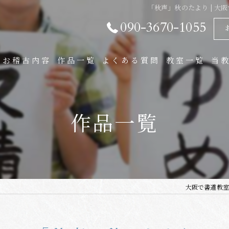
「秋声」秋のたより | 
090-3670-1055
お稽古内容
作品一覧
よくある質問
教室一覧
当
通信講座
大
作品一覧
子
実
作
大阪で書道教室
通