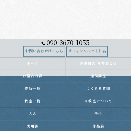
090-3670-1055
お問い合わせはこちら
オフィシャルサイト
ホーム
書道研究 青神会とは
お稽古内容
通信講座
作品一覧
よくある質問
教室一覧
当教室について
大人
子供
実用書
作品展