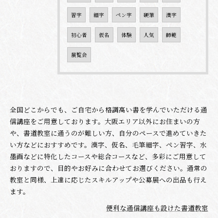
習字
細字
ペン字
硬筆
漢字
初心者
仮名
体験
人気
師範
展覧会
全国どこからでも、ご自宅から格調高い書を学んでいただける通
信講座をご用意しております。大阪エリア以外にお住まいの方
や、書道教室に通うのが難しい方、自分のペースで進めていきた
い方などにおすすめです。漢字、仮名、毛筆細字、ペン習字、水
墨画などに特化したコースや総合コースなど、多彩にご用意して
おりますので、目的やお好みに合わせてお選びください。通常の
教室と同様、上達に応じたスキルアップや公募展への出品も行え
ます。
便利な通信講座も設けた書道教室