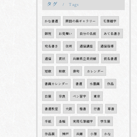
タグ
Tags
かな書道
原田の森ギャラリー
毛筆細字
御祝
お見舞い
自分の名前
あて名書き
宛名書き
住所
通信講座
通信指導
通信
賞状
兵庫県立美術館
仮名書道
短歌
和歌
俳句
カレンダー
書画カレンダー
書道
水墨画
作品
日展
奈良
ペン習字
東京
書道教室
大阪
楷書
行書
草書
半紙
条幅
実用毛筆細字
学生展
作品展
神戸
兵庫
小筆
かな